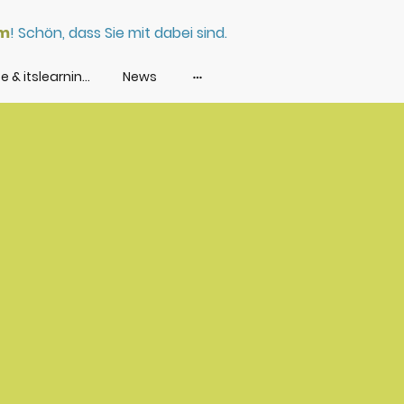
lm
! Schön, dass Sie mit dabei sind.
Agile Momente & itslearning Nutzertreffen
News