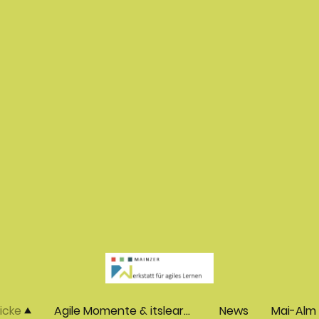
licke
Agile Momente & itslearning Nutzertreffen
News
Mai-Alm