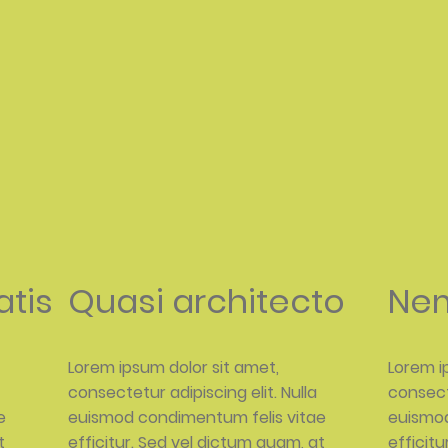
atis
Quasi architecto
Ne
Lorem ipsum dolor sit amet,
Lorem i
consectetur adipiscing elit. Nulla
consecte
e
euismod condimentum felis vitae
euismod
t
efficitur. Sed vel dictum quam, at
efficit