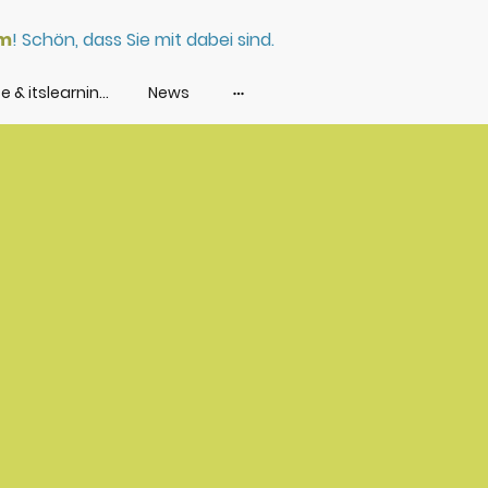
lm
! Schön, dass Sie mit dabei sind.
Agile Momente & itslearning Nutzertreffen
News